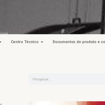
Centro Técnico
Documentos de produto e c
P
e
s
q
u
os