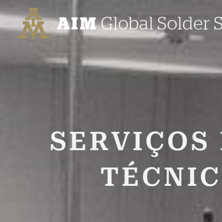
Ir
para
o
conteúdo
SERVIÇOS
TÉCNIC