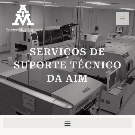
Ir
Men
para
princ
o
conteúdo
SERVIÇOS DE
SUPORTE TÉCNICO
DA AIM