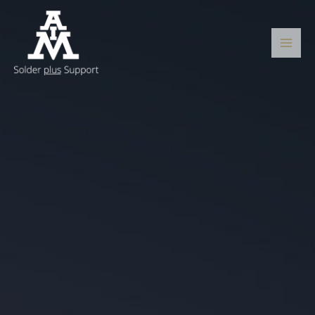
跳
主
至
菜
内
容
单