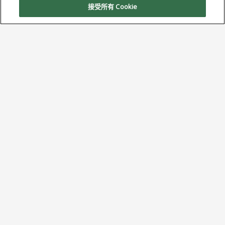
接受所有 Cookie
AIM 将在 SMTA 太空海岸博览会和技
术论坛上重点展示 5 型焊膏
10 月 29, 2025
美国罗德岛州克兰斯顿
. .AIM
Solder 很高兴地宣布将参加即
将举行的 SMTA Space Coast
Expo 和 Tech Forum。此次活
动将于 11 月 13 日在佛罗里达州墨尔本的墨尔本礼堂举
行。作为全球领先的电子行业焊接装配材料制造商，
AIM 将展示最先进的焊接材料。其中包括 5 类焊膏产品
以及更精细的焊膏解决方案。.