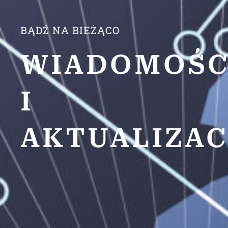
BĄDŹ NA BIEŻĄCO
WIADOMOŚC
I
AKTUALIZAC