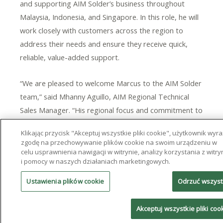
and supporting AIM Solder’s business throughout
Malaysia, Indonesia, and Singapore. In this role, he will
work closely with customers across the region to
address their needs and ensure they receive quick,
reliable, value-added support.
“We are pleased to welcome Marcus to the AIM Solder
team,” said Mhanny Aguillo, AIM Regional Technical
Sales Manager. “His regional focus and commitment to
customer support will help strengthen our
Klikając przycisk "Akceptuj wszystkie pliki cookie", użytkownik wyr
relationships and expand AIM’s presence across the
zgodę na przechowywanie plików cookie na swoim urządzeniu w
region.”
celu usprawnienia nawigacji w witrynie, analizy korzystania z witry
i pomocy w naszych działaniach marketingowych.
AIM Solder’s global technical sales team plays a key
Ustawienia plików cookie
Odrzuć wszys
role in supporting customers at every stage of the
manufacturing process, providing expert guidance,
Akceptuj wszystkie pliki coo
responsive service, and trusted solder assembly