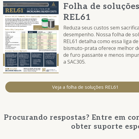
Folha de soluçõe
REL61
Reduza seus custos sem sacrific
desempenho. Nossa folha de so
REL61 detalha como essa liga de
bismuto-prata oferece melhor
de furo passante e menos impu
a SAC305.
Veja a folha de soluções REL61
Procurando respostas? Entre em co
obter suporte esp