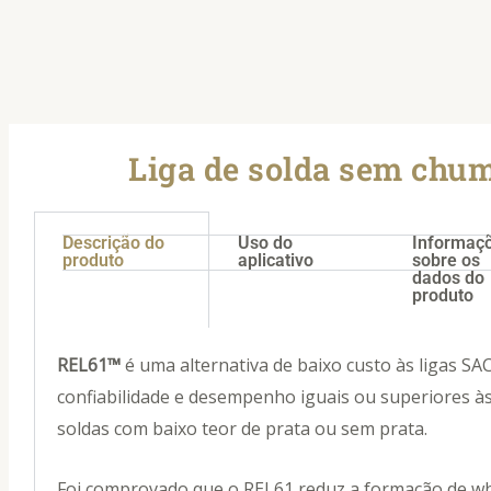
Liga de solda sem chu
Descrição do
Uso do
Informaç
produto
aplicativo
sobre os
dados do
produto
REL61™
é uma alternativa de baixo custo às ligas SAC
confiabilidade e desempenho iguais ou superiores à
soldas com baixo teor de prata ou sem prata.
Foi comprovado que o REL61 reduz a formação de wh