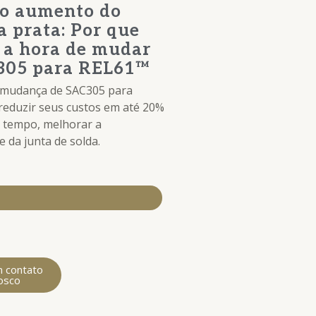
 o aumento do
a prata: Por que
 a hora de mudar
305 para REL61™
 mudança de SAC305 para
reduzir seus custos em até 20%
 tempo, melhorar a
e da junta de solda.
m contato
osco