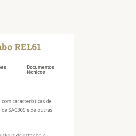
mbo REL61
ões
Documentos
técnicos
 com características de
s da SAC305 e de outras
iskers de estanho e