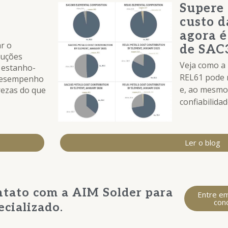
Supere
s
custo d
agora é
ar o
de SAC
luções
Veja como a
 estanho-
REL61 pode 
 desempenho
e, ao mesmo
rezas do que
confiabilidad
Ler o blog
ntato com a AIM Solder para
Entre e
con
ecializado.