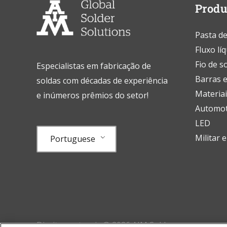
Produ
Pasta de
Fluxo lí
Fio de s
Especialistas em fabricação de
Barras e
soldas com décadas de experiência
Materiai
e inúmeros prêmios do setor!
Automot
LED
Militar 
Portuguese
Direitos autorais © 2026 AIM Solder