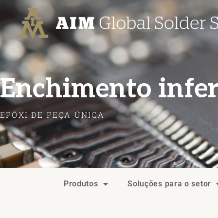
Ir
Post
para
navigation
o
conteúdo
Enchimento infer
EPÓXI DE PEÇA ÚNICA
Produtos
Soluções para o setor