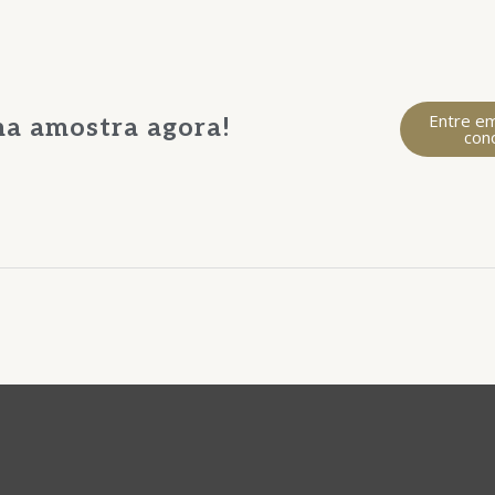
Entre e
uma amostra agora!
con