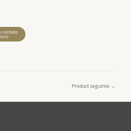
m contato
osco
Product seguinte
→