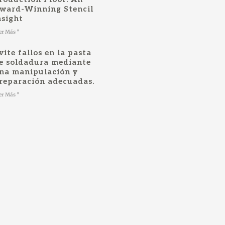
ward-Winning Stencil
nsight
er Más "
vite fallos en la pasta
e soldadura mediante
na manipulación y
reparación adecuadas.
er Más "