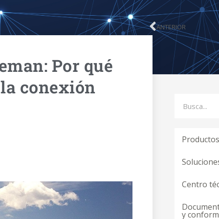
ANTERIOR
Previo
leman: Por qué
 la conexión
Search
Producto
Soluciones
Centro té
Document
y conform