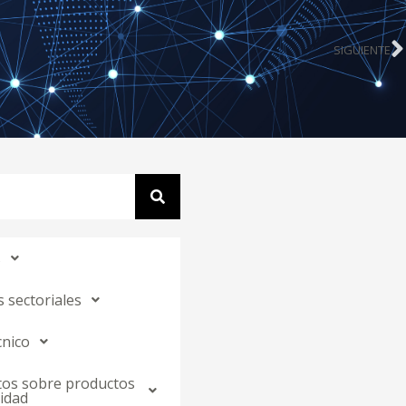
SIGUIENTE
N
s
 sectoriales
cnico
os sobre productos
idad