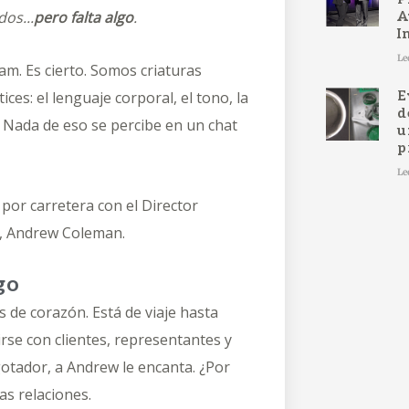
os...
pero falta algo
.
A
I
Le
am. Es cierto. Somos criaturas
s: el lenguaje corporal, el tono, la
E
d
. Nada de eso se percibe en un chat
u
p
Le
por carretera con el Director
r, Andrew Coleman.
go
 de corazón. Está de viaje hasta
rse con clientes, representantes y
otador, a Andrew le encanta. ¿Por
as relaciones.