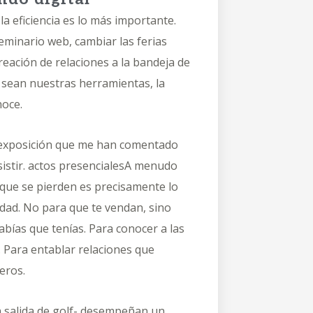
la eficiencia es lo más importante.
eminario web, cambiar las ferias
reación de relaciones a la bandeja de
 sean nuestras herramientas, la
noce.
a exposición que me han comentado
istir.
actos presenciales
A menudo
 que se pierden es precisamente lo
idad. No para que te vendan, sino
bías que tenías. Para conocer a las
. Para entablar relaciones que
eros.
na salida de golf- desempeñan un