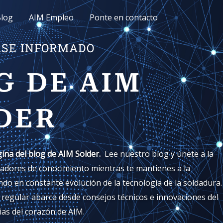
log
AIM Empleo
Ponte en contacto
SE INFORMADO
G DE AIM
DER
ina del blog de AIM Solder.
Lee nuestro blog y únete a la
dores de conocimiento mientras te mantienes a la
do en constante evolución de la tecnología de la soldadura.
regular abarca desde consejos técnicos e innovaciones del
ias del corazón de AIM.