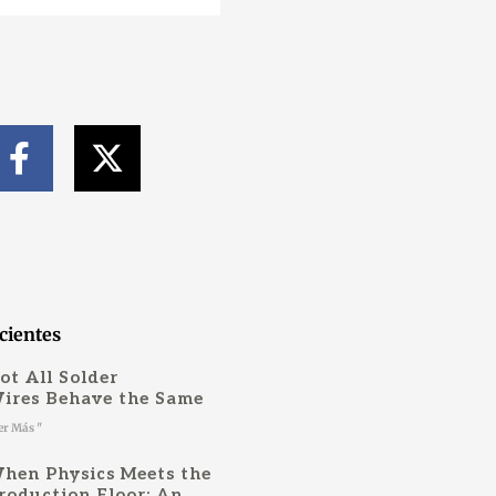
F
X
a
-
c
t
e
w
b
i
o
t
o
t
cientes
k
e
ot All Solder
-
r
ires Behave the Same
f
er Más "
hen Physics Meets the
roduction Floor: An