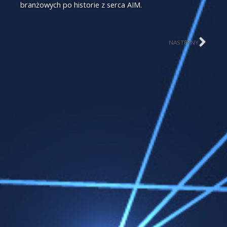
branżowych po historie z serca AIM.
Nas
NASTĘPNY