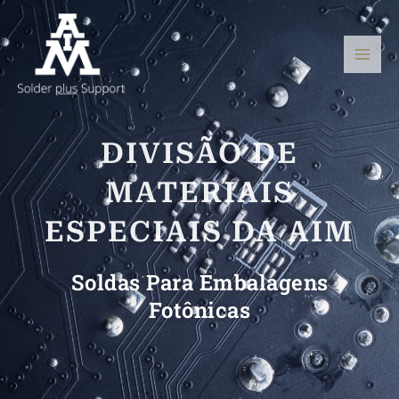
Ir
Men
para
princ
o
conteúdo
DIVISÃO DE
MATERIAIS
ESPECIAIS DA AIM
Soldas Para Embalagens
Fotônicas