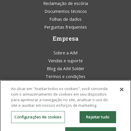
Reclamação de escória
Documentos técnicos
Folhas de dados
Perguntas frequentes
Empresa
Sobre a AIM
Vendas e suporte
Blog da AIM Solder
Termos e condições
Declaração legal
Ao clicar em "Aceitar todos os cookies", você concorda
Conscientização ambiental
com o armazenamento de cookies em seu dispositivo
Políticas e certificados
para aprimorar a navegação no site, analisar o uso do
site e auxiliar em nossos esforços de marketing.
Configurações de cookies
Rejeitar tudo
Direitos autorais © 2026 AIM Solder