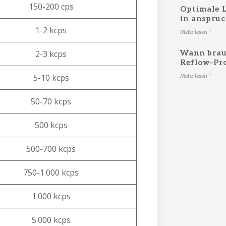
150-200 cps
Optimale L
in anspru
1-2 kcps
Mehr lesen "
2-3 kcps
Wann brauc
Reflow-Pr
5-10 kcps
Mehr lesen "
50-70 kcps
500 kcps
500-700 kcps
750-1.000 kcps
1.000 kcps
5.000 kcps