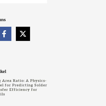
uns
F
X
a
-
c
t
e
w
b
i
o
t
o
t
ikel
k
e
 Area Ratio: A Physics-
-
r
l for Predicting Solder
sfer Efficiency for
f
ils