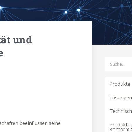
tät und
e
Suche
Produkte
Lösungen 
Technisc
schaften beeinflussen seine
Produkt- 
Konformi