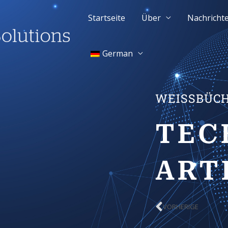
Startseite
Über
Nachricht
German
WEISSBÜCH
TEC
ART
VORHERIGE
Prev