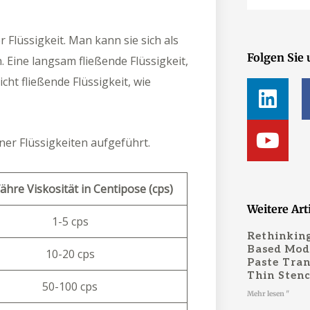
r Flüssigkeit. Man kann sie sich als
Folgen Sie 
n. Eine langsam fließende Flüssigkeit,
L
Y
cht fließende Flüssigkeit, wie
i
o
n
u
ener Flüssigkeiten aufgeführt.
k
t
e
u
d
b
hre Viskosität in Centipose (cps)
i
e
Weitere Art
1-5 cps
n
Rethinking
Based Mode
10-20 cps
Paste Tran
Thin Stenc
50-100 cps
Mehr lesen "