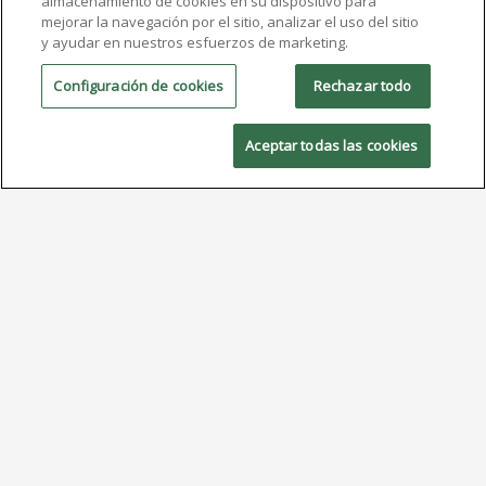
almacenamiento de cookies en su dispositivo para
mejorar la navegación por el sitio, analizar el uso del sitio
y ayudar en nuestros esfuerzos de marketing.
Configuración de cookies
Rechazar todo
Aceptar todas las cookies
Todo sobre el estaño:
Aprovisionamiento,
soldadura y sostenibilidad
2 de diciembre de 2024
El estaño, con su rica historia que abarca desde las
civilizaciones antiguas hasta la electrónica moderna,
sigue siendo un metal fundamental en la soldadura. En