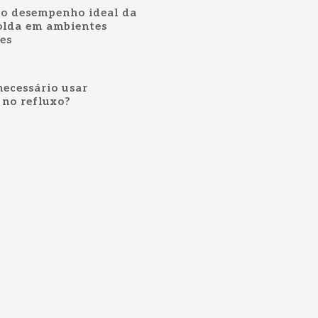
do desempenho ideal da
olda em ambientes
res
ecessário usar
 no refluxo?