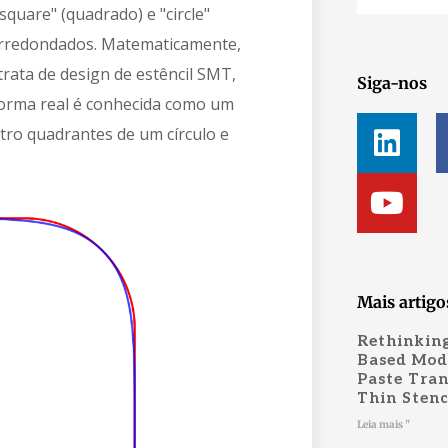
quare" (quadrado) e "circle"
 arredondados. Matematicamente,
rata de design de estêncil SMT,
Siga-nos
forma real é conhecida como um
L
Y
ro quadrantes de um círculo e
i
o
n
u
k
t
e
u
d
b
i
e
Mais artigo
n
Rethinking
Based Mode
Paste Tran
Thin Stenc
Leia mais "