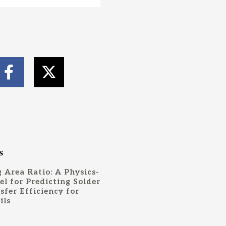
F
X
a
-
c
t
e
w
b
i
o
t
o
t
s
k
e
 Area Ratio: A Physics-
-
r
l for Predicting Solder
sfer Efficiency for
f
ils